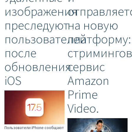
изображения
отправляет
преследуют
на новую
пользователей
платформу:
после
стриминго
обновления
сервис
iOS
Amazon
Prime
Video.
Пользователи iPhone сообщают