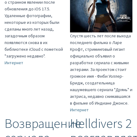
о странном явлении после
обновления до iOS 17.5.
Удаленные фотографии,
некоторые из которых были
сделаны много лет назад,
загадочным образом
Спустя шесть лет после выхода
появляются снова в их
последнего фильма о Ларе
библиотеке iCloud с пометкой
Крофт, стриминговый гигант
"загружено недавно".
официально объявил о
Интернет
разработке сериала с живыми
актерами. За проектом стоит
громкое имя - Фиби Уоллер-
Бридж, создательница
нашумевшего сериала "Дрянь" и
актриса, недавно снимавшаяся
в фильме об Индиане Джонсе.
Интернет
Возвращение
Helldivers 2