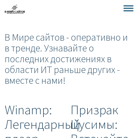
Перейти
к
Toggle
основному
menu
содержанию
В Мире сайтов - оперативно и
в тренде. Узнавайте о
последних достижениях в
области ИТ раньше других -
вместе с нами!
Winamp:
Призрак
Легендарный
Цусимы: