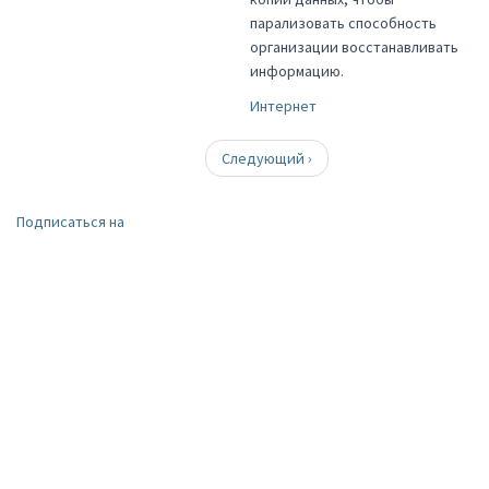
парализовать способность
организации восстанавливать
информацию.
Интернет
Нумерация
Следующая
Следующий ›
страниц
страница
Подписаться на