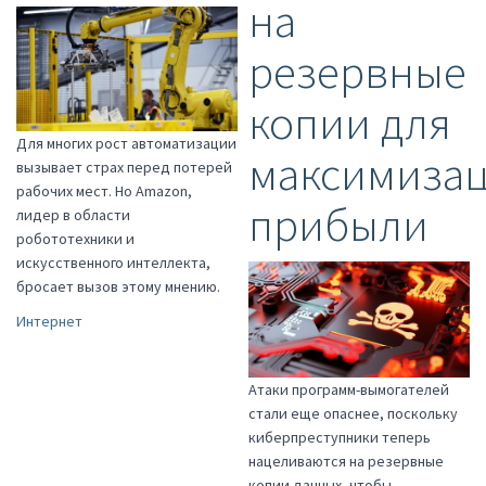
на
резервные
копии для
Для многих рост автоматизации
максимиза
вызывает страх перед потерей
рабочих мест. Но Amazon,
прибыли
лидер в области
робототехники и
искусственного интеллекта,
бросает вызов этому мнению.
Интернет
Атаки программ-вымогателей
стали еще опаснее, поскольку
киберпреступники теперь
нацеливаются на резервные
копии данных, чтобы