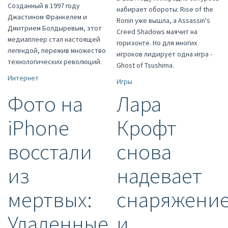
Созданный в 1997 году
набирает обороты: Rise of the
Джастином Франкелем и
Ronin уже вышла, а Assassin's
Дмитрием Болдыревым, этот
Creed Shadows маячит на
медиаплеер стал настоящей
горизонте. Но для многих
легендой, пережив множество
игроков лидирует одна игра -
технологических революций.
Ghost of Tsushima.
Интернет
Игры
Фото на
Лара
iPhone
Крофт
восстали
снова
из
надевает
мертвых:
снаряжени
Удаленные
и