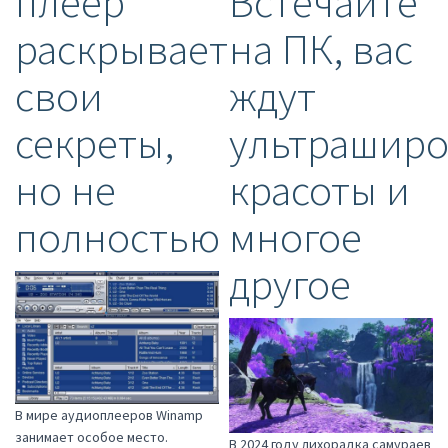
плеер
Встечайте
раскрывает
на ПК, вас
свои
ждут
секреты,
ультрашир
но не
красоты и
полностью
многое
другое
В мире аудиоплееров Winamp
занимает особое место.
В 2024 году лихорадка самураев