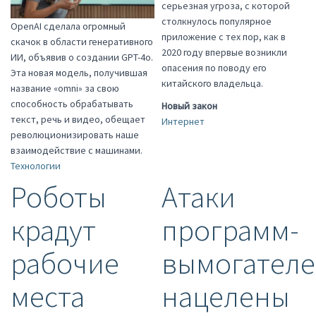
серьезная угроза, с которой
столкнулось популярное
OpenAI сделала огромный
приложение с тех пор, как в
скачок в области генеративного
2020 году впервые возникли
ИИ, объявив о создании GPT-4o.
опасения по поводу его
Эта новая модель, получившая
китайского владельца.
название «omni» за свою
способность обрабатывать
Новый закон
текст, речь и видео, обещает
Интернет
революционизировать наше
взаимодействие с машинами.
Технологии
Роботы
Атаки
крадут
программ-
рабочие
вымогател
места
нацелены