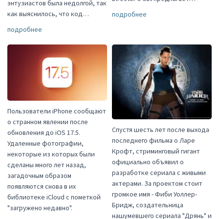
энтузиастов была недолгой, так
как выяснилось, что код…
подробнее
подробнее
Пользователи iPhone сообщают
о странном явлении после
Спустя шесть лет после выхода
обновления до iOS 17.5.
последнего фильма о Ларе
Удаленные фотографии,
Крофт, стриминговый гигант
некоторые из которых были
официально объявил о
сделаны много лет назад,
разработке сериала с живыми
загадочным образом
актерами. За проектом стоит
появляются снова в их
громкое имя - Фиби Уоллер-
библиотеке iCloud с пометкой
Бридж, создательница
"загружено недавно".
нашумевшего сериала "Дрянь" и