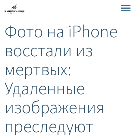
Перейти
к
Toggle
основному
menu
Фото на iPhone
содержанию
восстали из
мертвых:
Удаленные
изображения
преследуют