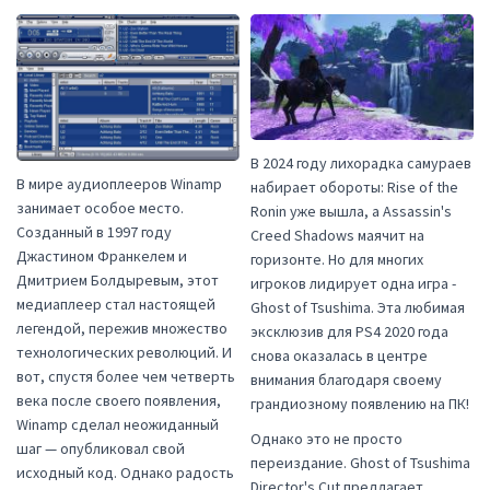
В 2024 году лихорадка самураев
В мире аудиоплееров Winamp
набирает обороты: Rise of the
занимает особое место.
Ronin уже вышла, а Assassin's
Созданный в 1997 году
Creed Shadows маячит на
Джастином Франкелем и
горизонте. Но для многих
Дмитрием Болдыревым, этот
игроков лидирует одна игра -
медиаплеер стал настоящей
Ghost of Tsushima. Эта любимая
легендой, пережив множество
эксклюзив для PS4 2020 года
технологических революций. И
снова оказалась в центре
вот, спустя более чем четверть
внимания благодаря своему
века после своего появления,
грандиозному появлению на ПК!
Winamp сделал неожиданный
Однако это не просто
шаг — опубликовал свой
переиздание. Ghost of Tsushima
исходный код. Однако радость
Director's Cut предлагает…