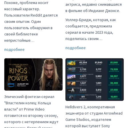
Похоже, проблема носит
актриса, недавно снимавшаяся
массовый характер.
в фильме об Индиане Джонсе.
Пользователи Reddit делятся
Уоллер-Бридж, которая, как
своим опытом. Один
сообщается, предложила
пользователь обнаружил в
сериал в начале 2023 года,
своей библиотеке
поделилась своим…
непристойные…
подробнее
подробнее
Эпический фэнтези-сериал
"Властелин колец: Кольца
Helldivers 2, кооперативная
власти" от Prime Video
экшн-игра от студии Arrowhead
готовится ко второму сезону,
Game Studios, издателем
которого с нетерпением ждут
которой выступает Sony
поклонники. Первый сезон