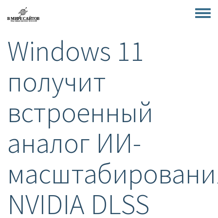
Перейти
к
Toggle
основному
menu
содержанию
Windows 11
получит
встроенный
аналог ИИ-
масштабировани
NVIDIA DLSS