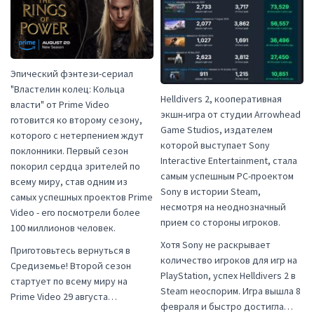
Эпический фэнтези-сериал
"Властелин колец: Кольца
Helldivers 2, кооперативная
власти" от Prime Video
экшн-игра от студии Arrowhead
готовится ко второму сезону,
Game Studios, издателем
которого с нетерпением ждут
которой выступает Sony
поклонники. Первый сезон
Interactive Entertainment, стала
покорил сердца зрителей по
самым успешным PC-проектом
всему миру, став одним из
Sony в истории Steam,
самых успешных проектов Prime
несмотря на неоднозначный
Video - его посмотрели более
прием со стороны игроков.
100 миллионов человек.
Хотя Sony не раскрывает
Приготовьтесь вернуться в
количество игроков для игр на
Средиземье! Второй сезон
PlayStation, успех Helldivers 2 в
стартует по всему миру на
Steam неоспорим. Игра вышла 8
Prime Video 29 августа…
февраля и быстро достигла…