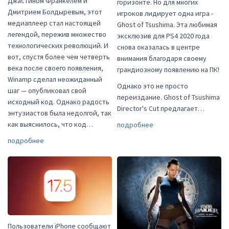
Джастином Франкелем и
горизонте. Но для многих
Дмитрием Болдыревым, этот
игроков лидирует одна игра -
медиаплеер стал настоящей
Ghost of Tsushima. Эта любимая
легендой, пережив множество
эксклюзив для PS4 2020 года
технологических революций. И
снова оказалась в центре
вот, спустя более чем четверть
внимания благодаря своему
века после своего появления,
грандиозному появлению на ПК!
Winamp сделал неожиданный
Однако это не просто
шаг — опубликовал свой
переиздание. Ghost of Tsushima
исходный код. Однако радость
Director's Cut предлагает…
энтузиастов была недолгой, так
как выяснилось, что код…
подробнее
подробнее
Пользователи iPhone сообщают