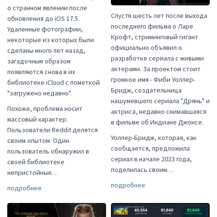
о странном явлении после
Спустя шесть лет после выхода
обновления до iOS 17.5.
последнего фильма о Ларе
Удаленные фотографии,
Крофт, стриминговый гигант
некоторые из которых были
официально объявил о
сделаны много лет назад,
разработке сериала с живыми
загадочным образом
актерами. За проектом стоит
появляются снова в их
громкое имя - Фиби Уоллер-
библиотеке iCloud с пометкой
Бридж, создательница
"загружено недавно".
нашумевшего сериала "Дрянь" и
Похоже, проблема носит
актриса, недавно снимавшаяся
массовый характер.
в фильме об Индиане Джонсе.
Пользователи Reddit делятся
Уоллер-Бридж, которая, как
своим опытом. Один
сообщается, предложила
пользователь обнаружил в
сериал в начале 2023 года,
своей библиотеке
поделилась своим…
непристойные…
подробнее
подробнее