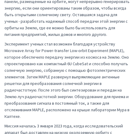
панели, размещенные на орбите, могут непрерывно генерировать
энергию, если они ориентированы таким образом, чтобы всегда
быть открытыми солнечному свету. Оставшаяся задача для
ученых - разработать надежный способ передачи этой энергии с
орбиты на Землю, где ее можно было бы использовать для
питания предприятий, жилых домов и многого другого.
Эксперимент ученых стал возможен благодаря устройству
Microwave Array for Power-transfer Low-orbit Experiment (MAPLE),
которое обеспечило передачу энергии из космоса на Землю. Оно
спроектировано как компактный 6U CubeSat и способно получать
солнечную энергию, собранную с помощью фотоэлектрических
элементов. Затем MAPLE развернул выпрямляющие антенные
решетки для преобразования солнечной энергии в
радиочастотную. После этого был синтезирован и передан на
Землю луч радиочастотной энергии. Оборудование для приема и
преобразования сигнала в постоянный ток, а также для
отслеживания MAPLE, расположено на крыше лаборатории Мура в
Калтехе.
Миссия началась 3 января 2023 года, когда исследовательский
аппарат был доставлен на низкую околоземную орбиту с