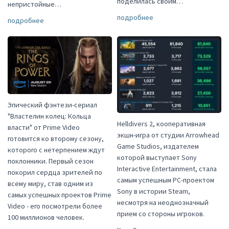
поделилась своим…
непристойные…
подробнее
подробнее
Эпический фэнтези-сериал
"Властелин колец: Кольца
Helldivers 2, кооперативная
власти" от Prime Video
экшн-игра от студии Arrowhead
готовится ко второму сезону,
Game Studios, издателем
которого с нетерпением ждут
которой выступает Sony
поклонники. Первый сезон
Interactive Entertainment, стала
покорил сердца зрителей по
самым успешным PC-проектом
всему миру, став одним из
Sony в истории Steam,
самых успешных проектов Prime
несмотря на неоднозначный
Video - его посмотрели более
прием со стороны игроков.
100 миллионов человек.