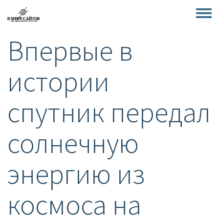
Перейти
к
Toggle
основному
menu
Впервые в
содержанию
истории
спутник передал
солнечную
энергию из
космоса на