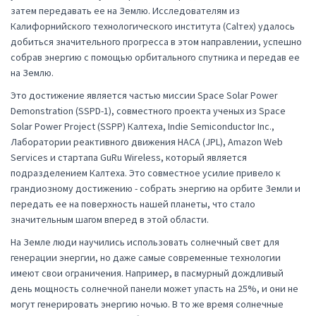
затем передавать ее на Землю. Исследователям из
Калифорнийского технологического института (Calтех) удалось
добиться значительного прогресса в этом направлении, успешно
собрав энергию с помощью орбитального спутника и передав ее
на Землю.
Это достижение является частью миссии Space Solar Power
Demonstration (SSPD-1), совместного проекта ученых из Space
Solar Power Project (SSPP) Калтеха, Indie Semiconductor Inc.,
Лаборатории реактивного движения НАСА (JPL), Amazon Web
Services и стартапа GuRu Wireless, который является
подразделением Калтеха. Это совместное усилие привело к
грандиозному достижению - собрать энергию на орбите Земли и
передать ее на поверхность нашей планеты, что стало
значительным шагом вперед в этой области.
На Земле люди научились использовать солнечный свет для
генерации энергии, но даже самые современные технологии
имеют свои ограничения. Например, в пасмурный дождливый
день мощность солнечной панели может упасть на 25%, и они не
могут генерировать энергию ночью. В то же время солнечные