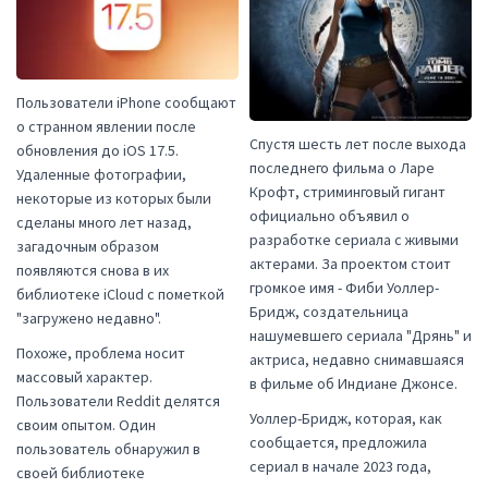
Пользователи iPhone сообщают
о странном явлении после
Спустя шесть лет после выхода
обновления до iOS 17.5.
последнего фильма о Ларе
Удаленные фотографии,
Крофт, стриминговый гигант
некоторые из которых были
официально объявил о
сделаны много лет назад,
разработке сериала с живыми
загадочным образом
актерами. За проектом стоит
появляются снова в их
громкое имя - Фиби Уоллер-
библиотеке iCloud с пометкой
Бридж, создательница
"загружено недавно".
нашумевшего сериала "Дрянь" и
Похоже, проблема носит
актриса, недавно снимавшаяся
массовый характер.
в фильме об Индиане Джонсе.
Пользователи Reddit делятся
Уоллер-Бридж, которая, как
своим опытом. Один
сообщается, предложила
пользователь обнаружил в
сериал в начале 2023 года,
своей библиотеке