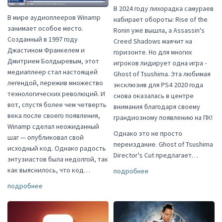
В 2024 году лихорадка самураев
В мире аудиоплееров Winamp
набирает обороты: Rise of the
занимает особое место.
Ronin уже вышла, а Assassin's
Созданный в 1997 году
Creed Shadows маячит на
Джастином Франкелем и
горизонте. Но для многих
Дмитрием Болдыревым, этот
игроков лидирует одна игра -
медиаплеер стал настоящей
Ghost of Tsushima. Эта любимая
легендой, пережив множество
эксклюзив для PS4 2020 года
технологических революций. И
снова оказалась в центре
вот, спустя более чем четверть
внимания благодаря своему
века после своего появления,
грандиозному появлению на ПК!
Winamp сделал неожиданный
Однако это не просто
шаг — опубликовал свой
переиздание. Ghost of Tsushima
исходный код. Однако радость
Director's Cut предлагает…
энтузиастов была недолгой, так
как выяснилось, что код…
подробнее
подробнее