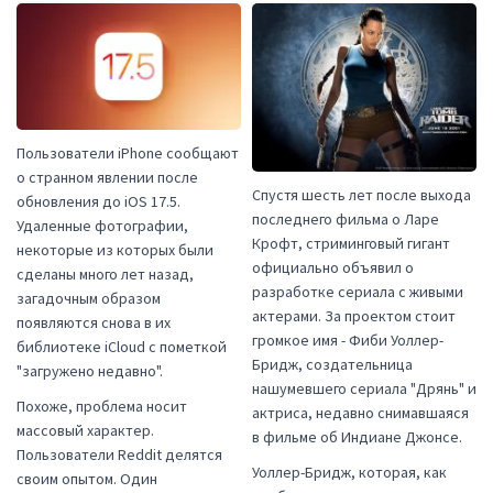
Пользователи iPhone сообщают
о странном явлении после
Спустя шесть лет после выхода
обновления до iOS 17.5.
последнего фильма о Ларе
Удаленные фотографии,
Крофт, стриминговый гигант
некоторые из которых были
официально объявил о
сделаны много лет назад,
разработке сериала с живыми
загадочным образом
актерами. За проектом стоит
появляются снова в их
громкое имя - Фиби Уоллер-
библиотеке iCloud с пометкой
Бридж, создательница
"загружено недавно".
нашумевшего сериала "Дрянь" и
Похоже, проблема носит
актриса, недавно снимавшаяся
массовый характер.
в фильме об Индиане Джонсе.
Пользователи Reddit делятся
Уоллер-Бридж, которая, как
своим опытом. Один