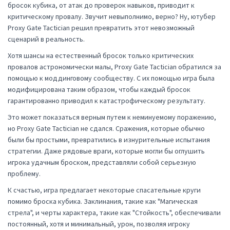
бросок кубика, от атак до проверок навыков, приводит к
критическому провалу. Звучит невыполнимо, верно? Ну, ютубер
Proxy Gate Tactician решил превратить этот невозможный
сценарий в реальность.
Хотя шансы на естественный бросок только критических
провалов астрономически малы, Proxy Gate Tactician обратился за
помощью к моддинговому сообществу. С их помощью игра была
модифицирована таким образом, чтобы каждый бросок
гарантированно приводил к катастрофическому результату.
Это может показаться верным путем к неминуемому поражению,
но Proxy Gate Tactician не сдался. Сражения, которые обычно
были бы простыми, превратились в изнурительные испытания
стратегии. Даже рядовые враги, которые могли бы оглушить
игрока удачным броском, представляли собой серьезную
проблему.
К счастью, игра предлагает некоторые спасательные круги
помимо броска кубика. Заклинания, такие как "Магическая
стрела", и черты характера, такие как "Стойкость", обеспечивали
постоянный, хотя и минимальный, урон, позволяя игроку