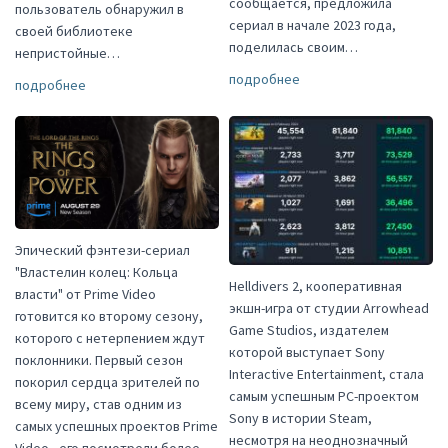
сообщается, предложила
пользователь обнаружил в
сериал в начале 2023 года,
своей библиотеке
поделилась своим…
непристойные…
подробнее
подробнее
Эпический фэнтези-сериал
"Властелин колец: Кольца
Helldivers 2, кооперативная
власти" от Prime Video
экшн-игра от студии Arrowhead
готовится ко второму сезону,
Game Studios, издателем
которого с нетерпением ждут
которой выступает Sony
поклонники. Первый сезон
Interactive Entertainment, стала
покорил сердца зрителей по
самым успешным PC-проектом
всему миру, став одним из
Sony в истории Steam,
самых успешных проектов Prime
несмотря на неоднозначный
Video - его посмотрели более