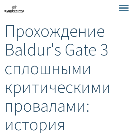
Перейти
к
Toggle
основному
menu
Прохождение
содержанию
Baldur's Gate 3
сплошными
критическими
провалами:
история