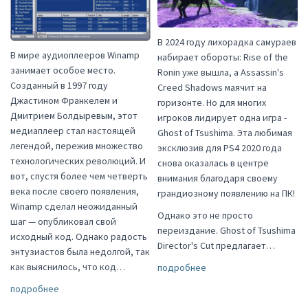
В 2024 году лихорадка самураев
В мире аудиоплееров Winamp
набирает обороты: Rise of the
занимает особое место.
Ronin уже вышла, а Assassin's
Созданный в 1997 году
Creed Shadows маячит на
Джастином Франкелем и
горизонте. Но для многих
Дмитрием Болдыревым, этот
игроков лидирует одна игра -
медиаплеер стал настоящей
Ghost of Tsushima. Эта любимая
легендой, пережив множество
эксклюзив для PS4 2020 года
технологических революций. И
снова оказалась в центре
вот, спустя более чем четверть
внимания благодаря своему
века после своего появления,
грандиозному появлению на ПК!
Winamp сделал неожиданный
Однако это не просто
шаг — опубликовал свой
переиздание. Ghost of Tsushima
исходный код. Однако радость
Director's Cut предлагает…
энтузиастов была недолгой, так
как выяснилось, что код…
подробнее
подробнее